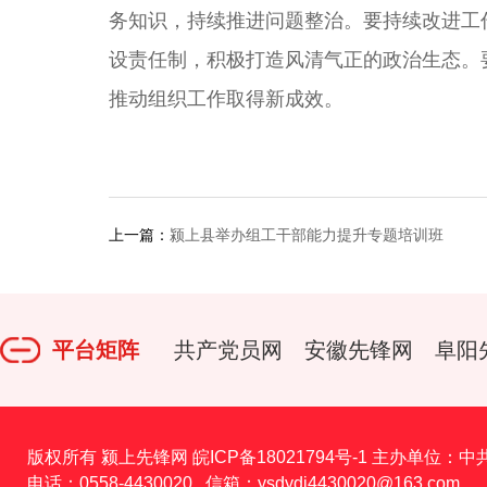
务知识，持续推进问题整治。要持续改进工作
设责任制，积极打造风清气正的政治生态。
推动组织工作取得新成效。
上一篇：
颍上县举办组工干部能力提升专题培训班
平台矩阵
共产党员网
安徽先锋网
阜阳
版权所有 颍上先锋网
皖ICP备18021794号-1
主办单位：中
电话：0558-4430020 信箱：ysdydj4430020@163.com